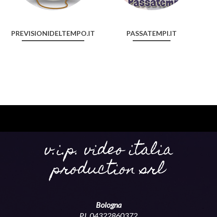
PREVISIONIDELTEMPO.IT
PASSATEMPI.IT
v.i.p. video italia
production srl
Bologna
P.I. 04322860372