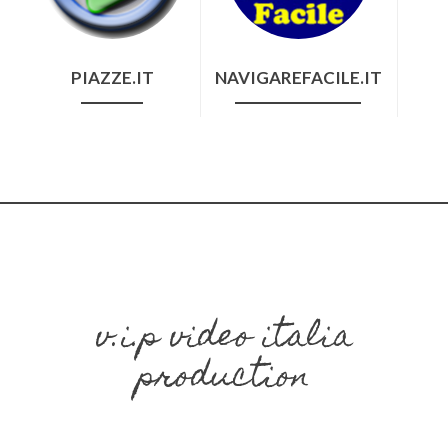
PIAZZE.IT
NAVIGAREFACILE.IT
v.i.p video italia
production